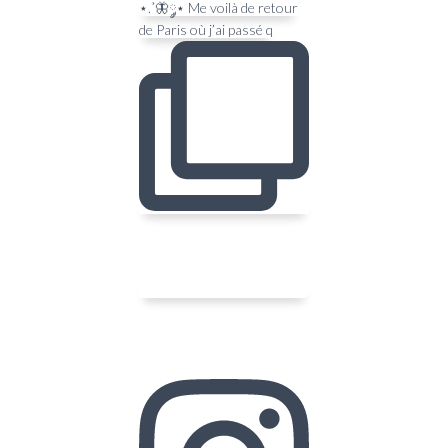
⋆.˚🦋༘⋆ Me voilà de retour
de Paris où j’ai passé q