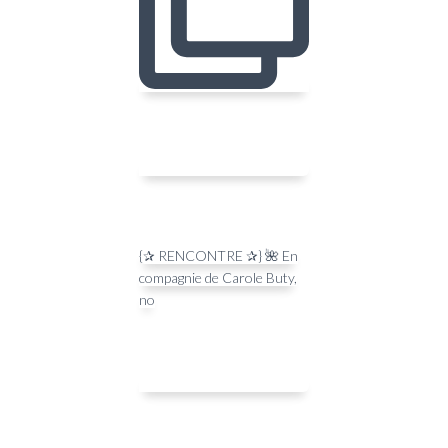
{✰ RENCONTRE ✰} 🌺 En
compagnie de Carole Buty,
no