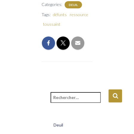
Categories:
DEUIL
Tags:
défunts
ressource
toussaint
R
e
c
h
e
Deuil
r