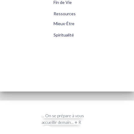
c
Fin de Vie
h
Ressources
e
r
Mieux-Être
:
Spiritualité
... On se prépare à vous
accueillir demain... ⭐️ R